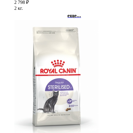
2 798
₽
2 кг.
еще...