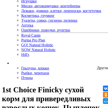
Игрушки
Миски, автокормушки, контейнеры
Лежаки, домики, клетки, переноски, когтеточки
Косметика, груминг
Туалеты, совки, гигиена, пеленки
Аптека
Ошейники, поводки, рулетки
Royal Canin
Purina Pro Plan
GO! Natural Holistic
NOW Natural Holistic
Hill's
Грызуны, хорьки
Други
Рыбки, черепахи
Птицы
1st Choice Finicky сухой
корм для привередливых
взрослых кошек. Цыпленок