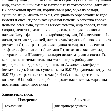
свежая курица (17%), мука из мяса курицы (17%), рис, куриный
жир, сохраненный смесью натуральных токоферолов (витамин
Е), гороховый протеин, коричневый рис, мука из сельди,
сушеное яйцо, мякоть свеклы, специально обработанные ядра
ячменя и овса, гидролизат куриной печени, клетчатка гороха,
цельное семя льна, сушеная мякоть томата, жир лосося, калия
хлорид, лецитин, холина хлорид, соль, кальция пропионат,
натрия бисульфат, кальция карбонат, таурин, DL- метионин, L-
лизин, экстракт дрожжей, железа сульфат, аскорбиновая кислот
(витамин С), экстракт цикория, цинка оксид, натрия селенит,
альфа-токоферол ацетат (витамин Е), никотиновая кислота,
экстракт юкки Шидигера, кальция иодат, марганца оксид, D-
кальция пантотенат, тиамина мононитрат, рибофлавин,
пиридоксина гидрохлорид, витамин А, холекальциферол
(витамин Д3), биотин, сушеная мята (0,01%), сушеная петрушка
(0,01%), экстракт зеленого чая (0,01%), цинка протеинат,
витамин В12, кобальта карбонат, фолиевая кислота, марганца
протеинат, меди протеинат
Характеристики:
Измерение
Значение
Показания
для привередливых