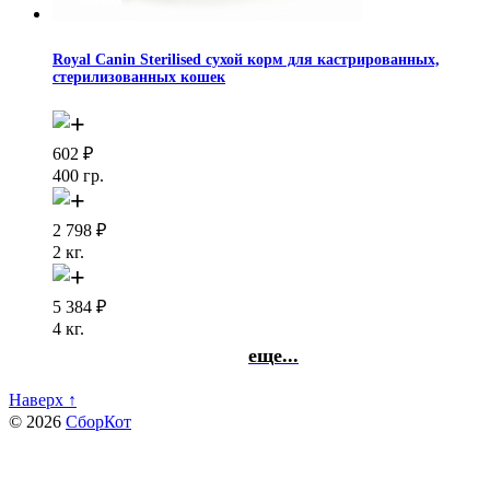
Royal Canin Sterilised сухой корм для кастрированных,
стерилизованных кошек
602
₽
400 гр.
2 798
₽
2 кг.
5 384
₽
4 кг.
еще...
Наверх ↑
© 2026
СборКот