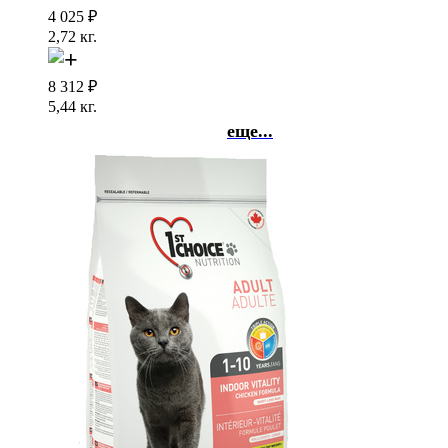
4 025
₽
2,72 кг.
8 312
₽
5,44 кг.
еще...