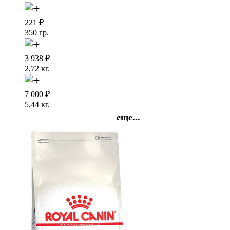
221
₽
350 гр.
3 938
₽
2,72 кг.
7 000
₽
5,44 кг.
еще...