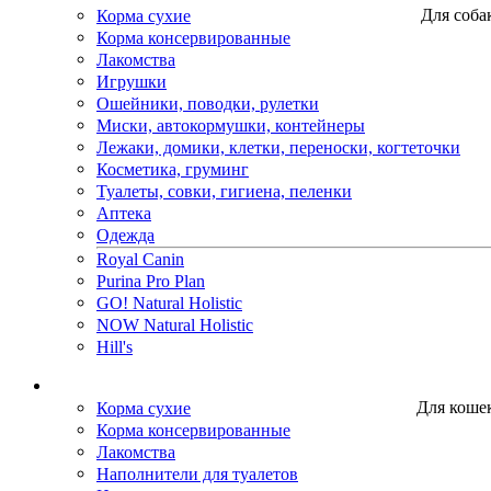
Корма сухие
Для соба
Корма консервированные
Лакомства
Игрушки
Ошейники, поводки, рулетки
Миски, автокормушки, контейнеры
Лежаки, домики, клетки, переноски, когтеточки
Косметика, груминг
Туалеты, совки, гигиена, пеленки
Аптека
Одежда
Royal Canin
Purina Pro Plan
GO! Natural Holistic
NOW Natural Holistic
Hill's
Корма сухие
Для коше
Корма консервированные
Лакомства
Наполнители для туалетов