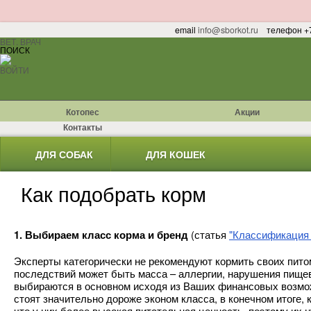
email
info@sborkot.ru
телефон +7
ВЕТ. ВРАЧ
ПОИСК
ВОЙТИ
Котопес
Акции
Контакты
ДЛЯ СОБАК
ДЛЯ КОШЕК
Как подобрать корм
1. Выбираем класс корма и бренд
(статья
"Классификация 
Эксперты категорически не рекомендуют кормить своих питом
последствий может быть масса – аллергии, нарушения пище
выбираются в основном исходя из Ваших финансовых возмож
стоят значительно дороже эконом класса, в конечном итоге,
что у них более высокая питательная ценность, поэтому их 