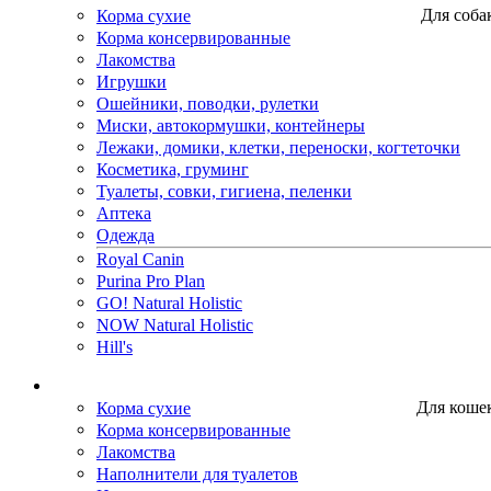
Корма сухие
Для соба
Корма консервированные
Лакомства
Игрушки
Ошейники, поводки, рулетки
Миски, автокормушки, контейнеры
Лежаки, домики, клетки, переноски, когтеточки
Косметика, груминг
Туалеты, совки, гигиена, пеленки
Аптека
Одежда
Royal Canin
Purina Pro Plan
GO! Natural Holistic
NOW Natural Holistic
Hill's
Корма сухие
Для коше
Корма консервированные
Лакомства
Наполнители для туалетов