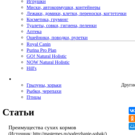
Игрушки
Миски, автокормушки, контейнеры
Лежаки, домики, клетки, переноски, когтеточки
Косметика, груминг
Туалеты, совки, гигиена, пеленки
Аптека
Ошейники, поводки, рулетки
Royal Canin
Purina Pro Plan
GO! Natural Holistic
NOW Natural Holistic
Hill's
Грызуны, хорьки
Други
Рыбки, черепахи
Птицы
Статьи
Преимущества сухих кормов
(Источник: http://masterpes.ru/soderzhanie-sobak/)