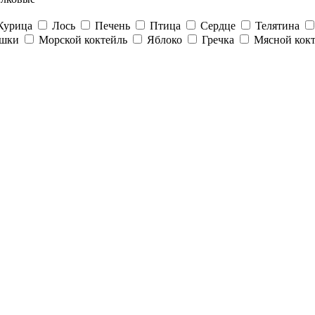
Курица
Лось
Печень
Птица
Сердце
Телятина
ошки
Морской коктейль
Яблоко
Гречка
Мясной кок