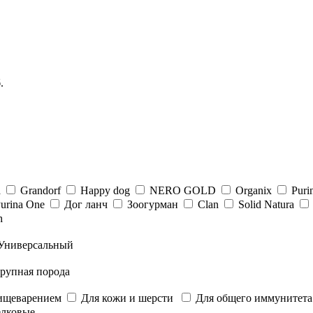
.
a
Grandorf
Happy dog
NERO GOLD
Organix
Puri
urina One
Дог ланч
Зоогурман
Clan
Solid Natura
h
Универсальный
рупная порода
ищеварением
Для кожи и шерсти
Для общего иммунитет
лковые