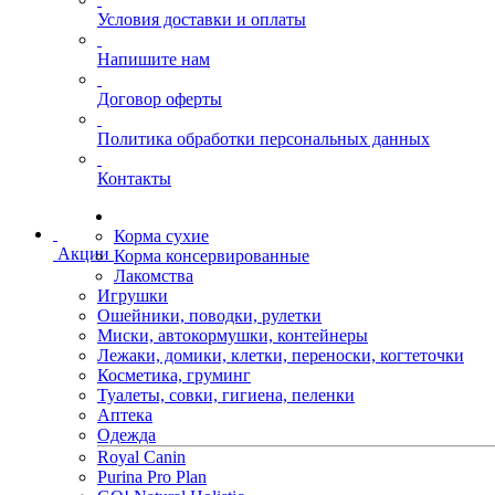
Условия доставки и оплаты
Напишите нам
Договор оферты
Политика обработки персональных данных
Контакты
Корма сухие
Акции
Корма консервированные
Лакомства
Игрушки
Ошейники, поводки, рулетки
Миски, автокормушки, контейнеры
Лежаки, домики, клетки, переноски, когтеточки
Косметика, груминг
Туалеты, совки, гигиена, пеленки
Аптека
Одежда
Royal Canin
Purina Pro Plan