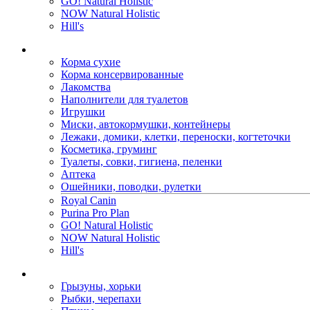
GO! Natural Holistic
NOW Natural Holistic
Hill's
Корма сухие
Корма консервированные
Лакомства
Наполнители для туалетов
Игрушки
Миски, автокормушки, контейнеры
Лежаки, домики, клетки, переноски, когтеточки
Косметика, груминг
Туалеты, совки, гигиена, пеленки
Аптека
Ошейники, поводки, рулетки
Royal Canin
Purina Pro Plan
GO! Natural Holistic
NOW Natural Holistic
Hill's
Грызуны, хорьки
Рыбки, черепахи