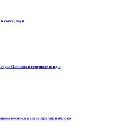
в соусе, пауч
 соусе Оленина и северные ягоды
нием кусочки в соусе Кролик и яблоко