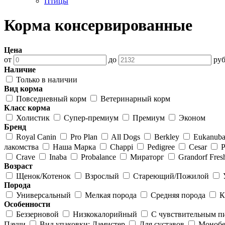
Птицы
Корма консервированные
Цена
от
до
руб
Наличие
Только в наличии
Вид корма
Повседневный корм
Ветеринарный корм
Класс корма
Холистик
Супер-премиум
Премиум
Эконом
Бренд
Royal Canin
Pro Plan
All Dogs
Berkley
Eukanub
лакомства
Наша Марка
Chappi
Pedigree
Cesar
P
Crave
Inaba
Probalance
Мираторг
Grandorf Fres
Возраст
Щенок/Котенок
Взрослый
Стареющий/Пожилой
Порода
Универсальный
Мелкая порода
Средняя порода
К
Особенности
Беззерновой
Низкокалорийный
С чувствительным п
Паучи
Вид упаковки: Ламистер
Для суставов
Монобе