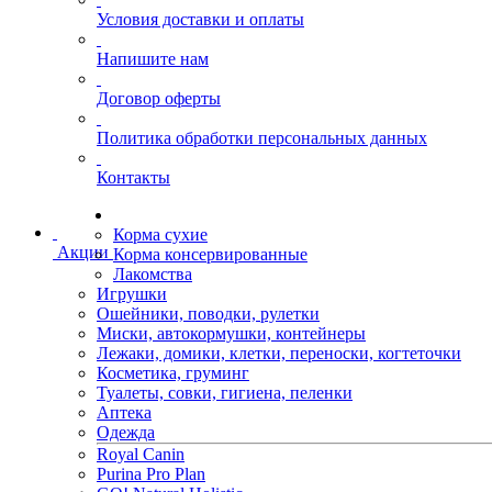
Условия доставки и оплаты
Напишите нам
Договор оферты
Политика обработки персональных данных
Контакты
Корма сухие
Акции
Корма консервированные
Лакомства
Игрушки
Ошейники, поводки, рулетки
Миски, автокормушки, контейнеры
Лежаки, домики, клетки, переноски, когтеточки
Косметика, груминг
Туалеты, совки, гигиена, пеленки
Аптека
Одежда
Royal Canin
Purina Pro Plan