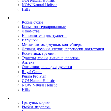
GO! Natural Holistic
NOW Natural Holistic
Hill's
Корма сухие
Корма консервированные
Лакомства
Наполнители для туалетов
Игрушки
Миски, автокормушки, контейнеры
Лежаки, домики, клетки, переноски, когтеточки
Косметика, груминг
Туалеты, совки, гигиена, пеленки
Аптека
Ошейники, поводки, рулетки
Royal Canin
Purina Pro Plan
GO! Natural Holistic
NOW Natural Holistic
Hill's
Грызуны, хорьки
Рыбки, черепахи