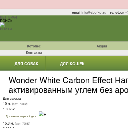
email
info@sborkot.ru
телефон +7
ВЕТ. ВРАЧ
ПОИСК
ВОЙТИ
Котопес
Акции
Контакты
ДЛЯ СОБАК
ДЛЯ КОШЕК
Wonder White Carbon Effect Н
активированным углем без ар
Для заказа
10 кг.
(арт. 79882)
1 807
₽
Доставим через 2 дня
15,3 кг.
(арт. 79883)