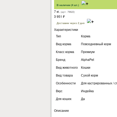
В наличии (4 шт.)
7 кг.
(арт. 79622)
3 951
₽
Доставим через 2 дня
Характеристики
Тип
Корма
Вид корма
Повседневный корм
Класс корма
Премиум
Бренд
AlphaPet
Вид животного
Кошки
Вид товара
Сухой корм
Особенности
Для кастрированных / 
Вкус
Индейка
Для кошек
Да
Описание