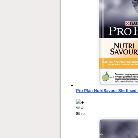
Pro Plan NutriSavour Sterilis
93
₽
85 гр.