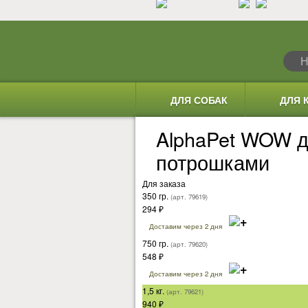
ДЛЯ СОБАК
ДЛЯ 
AlphaPet WOW д
потрошками
Для заказа
350 гр.
(арт. 79619)
294
₽
Доставим через 2 дня
750 гр.
(арт. 79620)
548
₽
Доставим через 2 дня
1,5 кг.
(арт. 79621)
940
₽