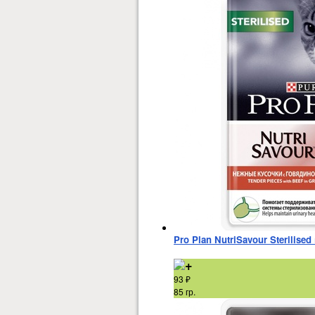
Pro Plan NutriSavour Sterilis
93
₽
85 гр.