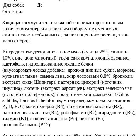
Для собак
Да
Описание
Защищает иммунитет, а также обеспечивает достаточным
количеством энергии и полным набором незаменимых
аминокислот, необходимых для полноценного роста щенков
малых пород.
Ингредиенты: дегидрированное мясо (курица 25%, свинина
10%), рис, жир животный, гречневая крупа, хлопья овсяные,
картофель, гидролизованные мясные белки
(вкусоароматическая добавка), дрожжи пивные сухие, морковь,
мускатная тыква, семена льна, жир лососевый 0,8%, брокколи,
экстракт юкки Шидигера, пастернак, цикорий (источник
инулина), лютеин (экстракт бархатцев), экстракт зеленого чая
(источник полифенолов), пробиотический комплекс Bacillus
subtillis, Bacillus licheniformis, минералы, комплекс витаминов:
А, D, Е, С, холин хлорид (В4), никотиновая кислота (В3),
пантотеновая кислота (В5), рибофлавин (В2), пиридоксин (В6),
тиамин (В1), фолиевая кислота (Вс), биотин (Н),
цианокобаломин (В12).
Аналитический состав: протеин-28%, жир-18%, клетчатка-2.5%