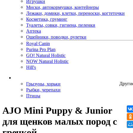
Игрушки
Миски, автокормушки, контейнеры
Лежаки, домики, клетки, переноски, когтеточки
Косметика, груминг
Туалеты, совки, гигиена, пеленки
Аптека
Ошейники, поводки, рулетки
Royal Canin
Purina Pro Plan
GO! Natural Holistic
NOW Natural Holistic
Hill's
Грызуны, хорьки
Други
Рыбки, черепахи
Птицы
AJO Mini Puppy & Junior
для щенков малых пород с
гречкой