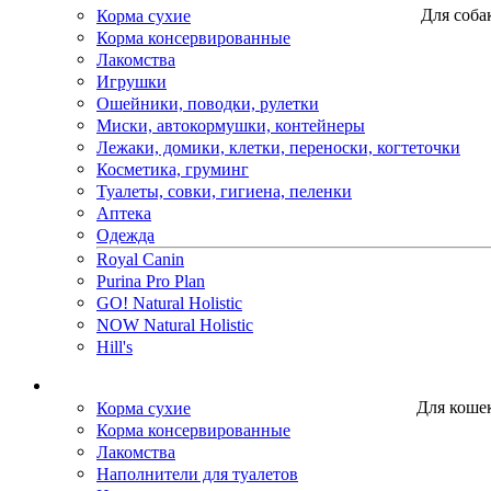
Корма сухие
Для соба
Корма консервированные
Лакомства
Игрушки
Ошейники, поводки, рулетки
Миски, автокормушки, контейнеры
Лежаки, домики, клетки, переноски, когтеточки
Косметика, груминг
Туалеты, совки, гигиена, пеленки
Аптека
Одежда
Royal Canin
Purina Pro Plan
GO! Natural Holistic
NOW Natural Holistic
Hill's
Корма сухие
Для коше
Корма консервированные
Лакомства
Наполнители для туалетов