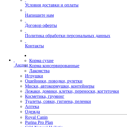
Условия доставки и оплаты
Напишите нам
Договор оферты
Политика обработки персональных данных
Контакты
Корма сухие
Акции
Корма консервированные
Лакомства
Игрушки
Ошейники, поводки, рулетки
Миски, автокормушки, контейнеры
Лежаки, домики, клетки, переноски, когтеточки
Косметика, груминг
Туалеты, совки, гигиена, пеленки
Аптека
Одежда
Royal Canin
Purina Pro Plan