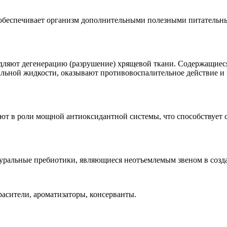
 обеспечивает организм дополнительными полезными питательн
ляют дегенерацию (разрушение) хрящевой ткани. Содержащиеся 
альной жидкости, оказывают противовоспалительное действие 
ют в роли мощной антиоксидантной системы, что способствует 
атуральные пребиотики, являющиеся неотъемлемым звеном в со
расители, ароматизаторы, консерванты.