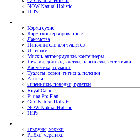
GO! Natural Holistic
NOW Natural Holistic
Hill's
Корма сухие
Корма консервированные
Лакомства
Наполнители для туалетов
Игрушки
Миски, автокормушки, контейнеры
Лежаки, домики, клетки, переноски, когтеточки
Косметика, груминг
Туалеты, совки, гигиена, пеленки
Аптека
Ошейники, поводки, рулетки
Royal Canin
Purina Pro Plan
GO! Natural Holistic
NOW Natural Holistic
Hill's
Грызуны, хорьки
Рыбки, черепахи