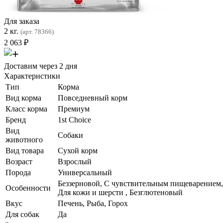
Для заказа
2 кг.
(арт. 78366)
2 063
₽
Доставим через 2 дня
Характеристики
Тип
Корма
Вид корма
Повседневный корм
Класс корма
Премиум
Бренд
1st Choice
Вид
Собаки
животного
Вид товара
Сухой корм
Возраст
Взрослый
Порода
Универсальный
Беззерновой, С чувствительным пищеварением,
Особенности
Для кожи и шерсти , Безглютеновый
Вкус
Печень, Рыба, Горох
Для собак
Да