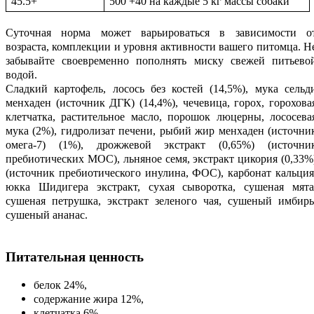
45.5+
500 +40 на каждые 5 кг массы собаки
Суточная норма может варьироваться в зависимости о
возраста, комплекции и уровня активности вашего питомца. Н
забывайте своевременно пополнять миску свежей питьево
водой.
Сладкий картофель, лосось без костей (14,5%), мука сельд
менхаден (источник ДГК) (14,4%), чечевица, горох, горохова
клетчатка, растительное масло, порошок люцерны, лососева
мука (2%), гидролизат печени, рыбий жир менхаден (источни
омега-7) (1%), дрожжевой экстракт (0,65%) (источни
пребиотических МОС), льняное семя, экстракт цикория (0,33%
(источник пребиотического инулина, ФОС), карбонат кальция
юкка Шидигера экстракт, сухая сыворотка, сушеная мята
сушеная петрушка, экстракт зеленого чая, сушеный имбирь
сушеный ананас.
Питательная ценность
белок 24%,
содержание жира 12%,
клетчатка 6%,