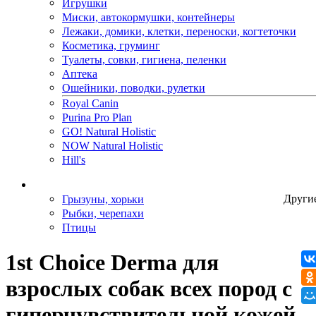
Игрушки
Миски, автокормушки, контейнеры
Лежаки, домики, клетки, переноски, когтеточки
Косметика, груминг
Туалеты, совки, гигиена, пеленки
Аптека
Ошейники, поводки, рулетки
Royal Canin
Purina Pro Plan
GO! Natural Holistic
NOW Natural Holistic
Hill's
Грызуны, хорьки
Други
Рыбки, черепахи
Птицы
1st Choice Derma для
взрослых собак всех пород с
гиперчувствительной кожей,