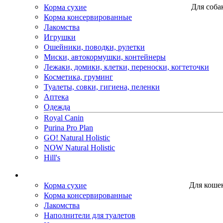
Корма сухие
Для соба
Корма консервированные
Лакомства
Игрушки
Ошейники, поводки, рулетки
Миски, автокормушки, контейнеры
Лежаки, домики, клетки, переноски, когтеточки
Косметика, груминг
Туалеты, совки, гигиена, пеленки
Аптека
Одежда
Royal Canin
Purina Pro Plan
GO! Natural Holistic
NOW Natural Holistic
Hill's
Корма сухие
Для коше
Корма консервированные
Лакомства
Наполнители для туалетов