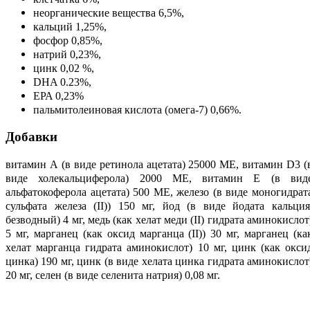
неорганические вещества 6,5%,
кальций 1,25%,
фосфор 0,85%,
натрий 0,23%,
цинк 0,02 %,
DHA 0.23%,
EPA 0,23%
пальмитолеиновая кислота (омега-7) 0,66%.
Добавки
витамин А (в виде ретинола ацетата) 25000 МЕ, витамин D3 (
виде холекальциферола) 2000 МЕ, витамин Е (в вид
альфатокоферола ацетата) 500 МЕ, железо (в виде моногидрат
сульфата железа (II)) 150 мг, йод (в виде йодата кальция
безводный) 4 мг, медь (как хелат меди (II) гидрата аминокислот
5 мг, марганец (как оксид марганца (II)) 30 мг, марганец (ка
хелат марганца гидрата аминокислот) 10 мг, цинк (как окси
цинка) 190 мг, цинк (в виде хелата цинка гидрата аминокислот
20 мг, селен (в виде селенита натрия) 0,08 мг.