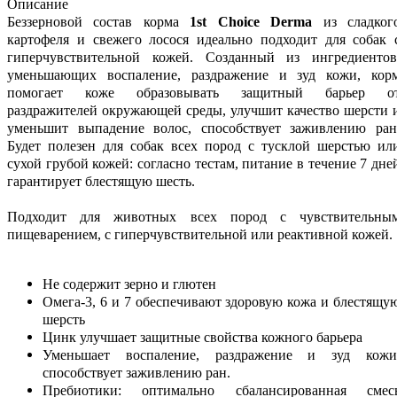
Описание
Беззерновой состав корма
1st Choice Derma
из сладког
картофеля и свежего лосося идеально подходит для собак 
гиперчувствительной кожей. Созданный из ингредиентов
уменьшающих воспаление, раздражение и зуд кожи, кор
помогает коже образовывать защитный барьер о
раздражителей окружающей среды, улучшит качество шерсти 
уменьшит выпадение волос, способствует заживлению ран
Будет полезен для собак всех пород с тусклой шерстью ил
сухой грубой кожей: согласно тестам, питание в течение 7 дне
гарантирует блестящую шесть.
Подходит для животных всех пород с чувствительны
пищеварением, с гиперчувствительной или реактивной кожей.
Не содержит зерно и глютен
Омега-3, 6 и 7 обеспечивают здоровую кожа и блестящу
шерсть
Цинк улучшает защитные свойства кожного барьера
Уменьшает воспаление, раздражение и зуд кожи
способствует заживлению ран.
Пребиотики: оптимально сбалансированная смес