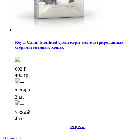
Royal Canin Sterilised сухой корм для кастрированных,
стерилизованных кошек
602
₽
400 гр.
2 798
₽
2 кг.
5 384
₽
4 кг.
еще...
Наверх ↑