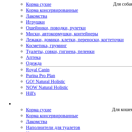
Корма сухие
Для соба
Корма консервированные
Лакомства
Игрушки
Ошейники, поводки, рулетки
Миски, автокормушки, контейнеры
Лежаки, домики, клетки, переноски, когтеточки
Косметика, груминг
Туалеты, совки, гигиена, пеленки
Аптека
Одежда
Royal Canin
Purina Pro Plan
GO! Natural Holistic
NOW Natural Holistic
Hill's
Корма сухие
Для коше
Корма консервированные
Лакомства
Наполнители для туалетов