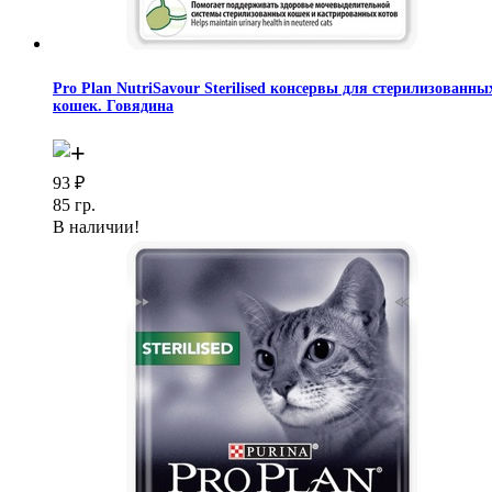
Pro Plan NutriSavour Sterilised консервы для стерилизованны
кошек. Говядина
93
₽
85 гр.
В наличии!