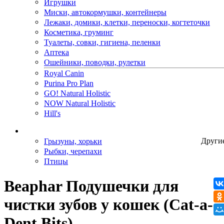
Игрушки
Миски, автокормушки, контейнеры
Лежаки, домики, клетки, переноски, когтеточки
Косметика, груминг
Туалеты, совки, гигиена, пеленки
Аптека
Ошейники, поводки, рулетки
Royal Canin
Purina Pro Plan
GO! Natural Holistic
NOW Natural Holistic
Hill's
Грызуны, хорьки
Други
Рыбки, черепахи
Птицы
Beaphar Подушечки для
чистки зубов у кошек (Cat-a-
Dent Bits)