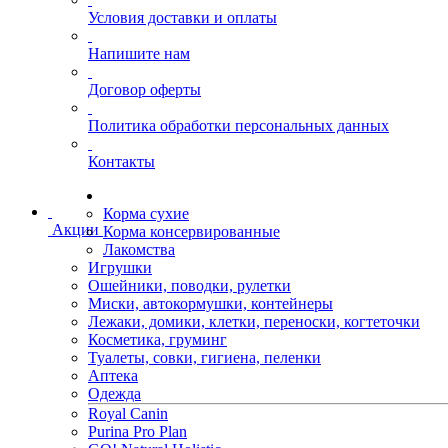
Условия доставки и оплаты
Напишите нам
Договор оферты
Политика обработки персональных данных
Контакты
Корма сухие
Акции
Корма консервированные
Лакомства
Игрушки
Ошейники, поводки, рулетки
Миски, автокормушки, контейнеры
Лежаки, домики, клетки, переноски, когтеточки
Косметика, груминг
Туалеты, совки, гигиена, пеленки
Аптека
Одежда
Royal Canin
Purina Pro Plan