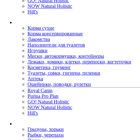
GO! Natural Holistic
NOW Natural Holistic
Hill's
Корма сухие
Корма консервированные
Лакомства
Наполнители для туалетов
Игрушки
Миски, автокормушки, контейнеры
Лежаки, домики, клетки, переноски, когтеточки
Косметика, груминг
Туалеты, совки, гигиена, пеленки
Аптека
Ошейники, поводки, рулетки
Royal Canin
Purina Pro Plan
GO! Natural Holistic
NOW Natural Holistic
Hill's
Грызуны, хорьки
Рыбки, черепахи