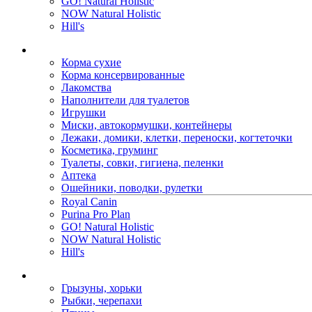
GO! Natural Holistic
NOW Natural Holistic
Hill's
Корма сухие
Корма консервированные
Лакомства
Наполнители для туалетов
Игрушки
Миски, автокормушки, контейнеры
Лежаки, домики, клетки, переноски, когтеточки
Косметика, груминг
Туалеты, совки, гигиена, пеленки
Аптека
Ошейники, поводки, рулетки
Royal Canin
Purina Pro Plan
GO! Natural Holistic
NOW Natural Holistic
Hill's
Грызуны, хорьки
Рыбки, черепахи