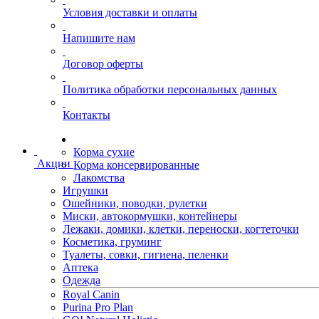
Условия доставки и оплаты
Напишите нам
Договор оферты
Политика обработки персональных данных
Контакты
Корма сухие
Акции
Корма консервированные
Лакомства
Игрушки
Ошейники, поводки, рулетки
Миски, автокормушки, контейнеры
Лежаки, домики, клетки, переноски, когтеточки
Косметика, груминг
Туалеты, совки, гигиена, пеленки
Аптека
Одежда
Royal Canin
Purina Pro Plan