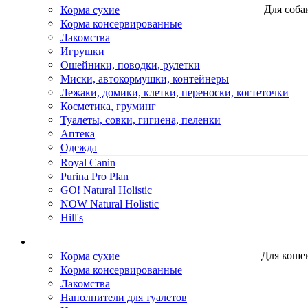
Корма сухие
Для соба
Корма консервированные
Лакомства
Игрушки
Ошейники, поводки, рулетки
Миски, автокормушки, контейнеры
Лежаки, домики, клетки, переноски, когтеточки
Косметика, груминг
Туалеты, совки, гигиена, пеленки
Аптека
Одежда
Royal Canin
Purina Pro Plan
GO! Natural Holistic
NOW Natural Holistic
Hill's
Корма сухие
Для коше
Корма консервированные
Лакомства
Наполнители для туалетов