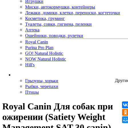
Игрушки
Миски, автокормушки, контейнеры
Лежаки, домики, клетки, переноски, когтеточки
Косметика, груминг
Туалеты, совки, гигиена, пеленки
Аптека
Ошейники, поводки, рулетки
Royal Canin
Purina Pro Plan
GO! Natural Holistic
NOW Natural Holistic
Hill's
Грызуны, хорьки
Други
Рыбки, черепахи
Птицы
Royal Canin Для собак при
ожирении (Satiety Weight
Management SAT 30 canin)