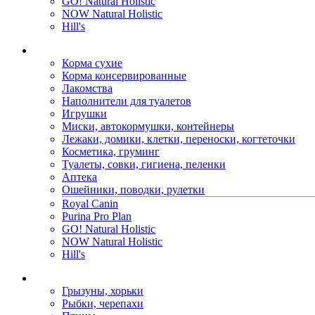
GO! Natural Holistic
NOW Natural Holistic
Hill's
Корма сухие
Корма консервированные
Лакомства
Наполнители для туалетов
Игрушки
Миски, автокормушки, контейнеры
Лежаки, домики, клетки, переноски, когтеточки
Косметика, груминг
Туалеты, совки, гигиена, пеленки
Аптека
Ошейники, поводки, рулетки
Royal Canin
Purina Pro Plan
GO! Natural Holistic
NOW Natural Holistic
Hill's
Грызуны, хорьки
Рыбки, черепахи