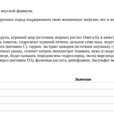
 вкусной формулы.
рупных пород поддерживать свою жизненную энергию, вес и хо
крупа, куриный жир (источник жирных кислот Омега-6), в качест
ь томатов, гидролизат куриной печени, цельное семя льна, лецит
та (витамин С), таурин, экстракт цикория (источник инулина), с
инат цинка, селенит натрия, мононитрат тиамина, мука из водор
 меди, йодат кальция, пиридоксина гидрохлорид, оксид марганца
ферол (витамин D3), фолиевая кислота, рибофлавин, бисульфат 
Значение