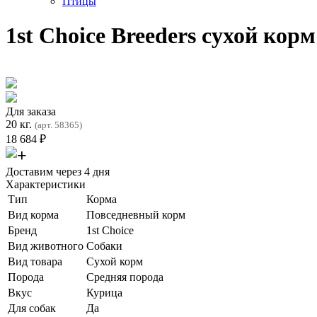
Птицы
1st Choice Breeders сухой кор
Для заказа
20 кг.
(арт. 58365)
18 684
₽
Доставим через 4 дня
Характеристики
Тип
Корма
Вид корма
Повседневный корм
Бренд
1st Choice
Вид животного
Собаки
Вид товара
Сухой корм
Порода
Средняя порода
Вкус
Курица
Для собак
Да