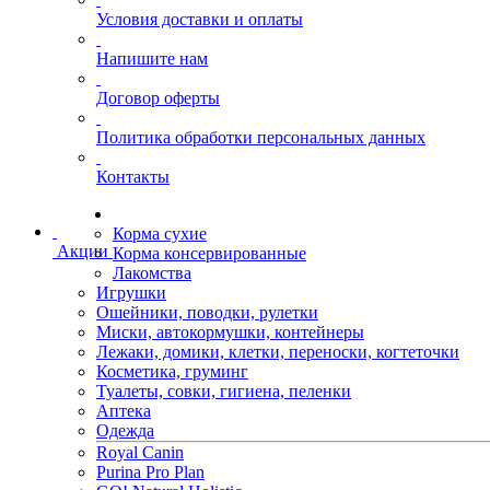
Условия доставки и оплаты
Напишите нам
Договор оферты
Политика обработки персональных данных
Контакты
Корма сухие
Акции
Корма консервированные
Лакомства
Игрушки
Ошейники, поводки, рулетки
Миски, автокормушки, контейнеры
Лежаки, домики, клетки, переноски, когтеточки
Косметика, груминг
Туалеты, совки, гигиена, пеленки
Аптека
Одежда
Royal Canin
Purina Pro Plan