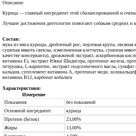
Описание
Курица — главный ингредиент этой сбалансированной и очень
Лучшие достижения диетологии помогают собакам средних и к
Состав:
мука из мяса курицы, дробленый рис, перловая крупа, овсяная 
сушеная мякоть свеклы, измельченная клетчатка, сушеная мякот
качестве консерванта), дрожжевой экстракт, аскорбиновая кисло
витамина Е), экстракт Юкки Шидигера, протеинат железа, проте
петрушка, L-карнитин, экстракт подсолнечного масла, сульфат
кальция, супплемент витамина A, протеинат меди, холикальце
витамина В12, карбонат кобальта
Характеристики:
Измерение
Показания
без показаний
Основной ингредиент
курица
Протеин (Белок)
23,00%
Жиры
13,00%