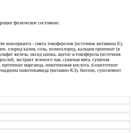
рошее физическое состояние.
ве консерванта - смесь токоферолов (источник витамина Е),
ин, хлорид калия, соль, холинхлорид, кальция пропинат (в
ульфат железа, оксид цинка, ацетат a-токоферола (источник
ослей, экстракт зеленого чая, сушеная мята, сушеная
, протеинат марганца, никотиновая кислота, d-пантотенат
менадиона никотинамида (витамин K3), биотин, супплемент